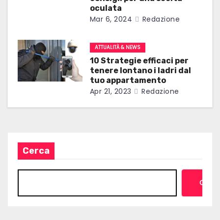
e
oculata
Mar 6, 2024
Redazione
a
r
ATTUALITÀ & NEWS
t
10 Strategie efficaci per
tenere lontano i ladri dal
i
tuo appartamento
Apr 21, 2023
Redazione
c
o
l
Cerca
i
Cerc