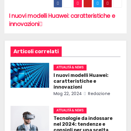
I nuovi modelli Huawei: caratteristiche e
N
innovazioni
a
v
i
Articoli correlati
g
ATTUALITÀ & NEWS
a
I nuovi modelli Huawei:
caratteristiche e
z
innovazioni
Mag 22, 2024
Redazione
i
o
ATTUALITÀ & NEWS
Tecnologie da indossare
n
nel 2024: tendenze e
consigli per una scelta