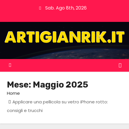
S
Sab. Ago 8th, 2026
k
i
p
t
o
c
o
n
t
Mese:
Maggio 2025
e
n
Home
t
Applicare una pellicola su vetro iPhone rotto:
consigli e trucchi